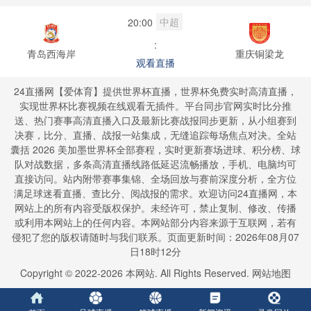
中超
20:00
:
青岛西海岸
重庆铜梁龙
观看直播
24直播网【爱体育】提供世界杯直播，世界杯免费实时高清直播，
实现世界杯比赛视频在线观看无插件。平台同步官网实时比分推
送、热门赛事高清直播入口及最新比赛战报同步更新，从小组赛到
决赛，比分、直播、战报一站集成，无缝追踪每场焦点对决。全站
囊括 2026 美加墨世界杯全部赛程，实时更新赛场进球、积分榜、球
队对战数据，多条高清直播线路低延迟流畅播放，手机、电脑均可
直接访问。站内附带赛事集锦、全场回放与赛前深度分析，全方位
满足球迷看直播、查比分、阅战报的需求。欢迎访问24直播网，本
网站上的所有内容受版权保护。未经许可，禁止复制、修改、传播
或利用本网站上的任何内容。本网站部分内容来源于互联网，若有
侵犯了您的版权请随时与我们联系。页面更新时间：2026年08月07
日18时12分
Copyright © 2022-
2026
本网站. All Rights Reserved.
网站地图