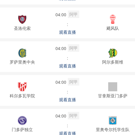
阿甲
04:00
:
圣洛伦索
飓风队
观看直播
阿甲
04:00
:
罗萨里奥中央
阿尔多斯维
观看直播
阿甲
04:00
:
科尔多瓦学院
甘拿斯亚门多萨
观看直播
阿甲
04:00
:
门多萨独立
里奥夸尔托学生队
观看直播