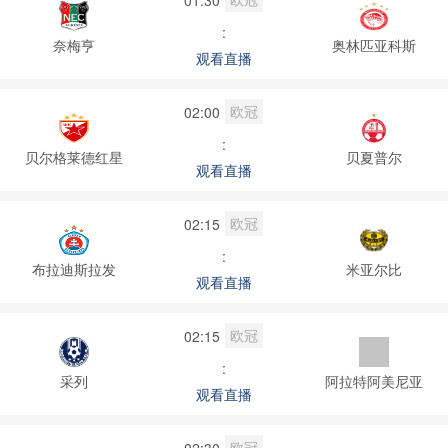
:
奈梅亨
奥林匹亚科斯
观看直播
欧冠
02:00
:
贝尔格莱德红星
贝夏普尔
观看直播
欧冠
02:15
:
布拉迪斯拉发
米亚尔比
观看直播
欧冠
02:15
:
采列
阿拉特阿美尼亚
观看直播
欧冠
02:30