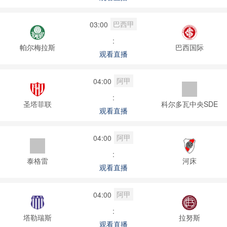
巴西甲
03:00
:
帕尔梅拉斯
巴西国际
观看直播
阿甲
04:00
:
圣塔菲联
科尔多瓦中央SDE
观看直播
阿甲
04:00
:
泰格雷
河床
观看直播
阿甲
04:00
:
塔勒瑞斯
拉努斯
观看直播