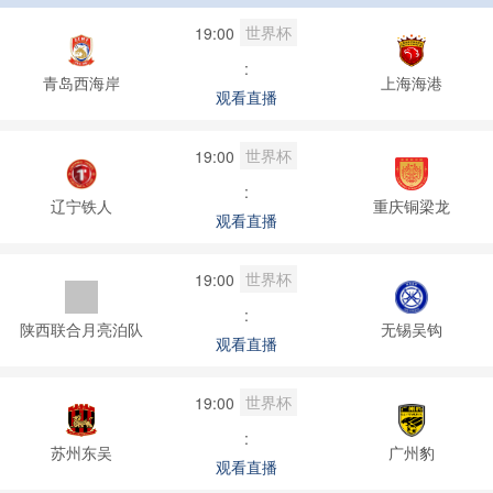
世界杯
19:00
:
青岛西海岸
上海海港
观看直播
世界杯
19:00
:
辽宁铁人
重庆铜梁龙
观看直播
世界杯
19:00
:
陕西联合月亮泊队
无锡吴钩
观看直播
世界杯
19:00
:
苏州东吴
广州豹
观看直播