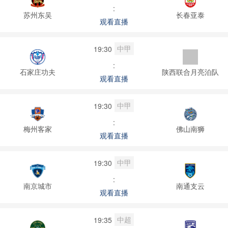
:
苏州东吴
长春亚泰
观看直播
中甲
19:30
:
石家庄功夫
陕西联合月亮泊队
观看直播
中甲
19:30
:
梅州客家
佛山南狮
观看直播
中甲
19:30
:
南京城市
南通支云
观看直播
中超
19:35