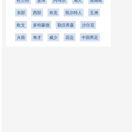
杜兰特
篮球
内马尔
湖人
詹姆斯
东部
西部
布克
凯尔特人
五洲
欧文
多特蒙德
勒沃库森
沙尔克
火箭
奇才
威少
花边
中国男足