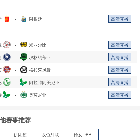
牙
-
阿根廷
高清直播
魔
-
米亚尔比
高清直播
列
-
埃格纳蒂亚
高清直播
茨
-
格拉茨风暴
高清直播
克
-
阿拉特阿美尼亚
高清直播
特
-
奥莫尼亚
高清直播
他赛事推荐
伊朗超
以色列联
德女DBBL