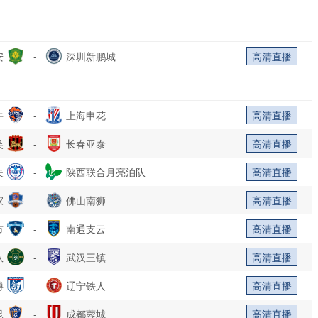
安
-
深圳新鹏城
高清直播
牛
-
上海申花
高清直播
吴
-
长春亚泰
高清直播
夫
-
陕西联合月亮泊队
高清直播
家
-
佛山南狮
高清直播
市
-
南通支云
高清直播
队
-
武汉三镇
高清直播
博
-
辽宁铁人
高清直播
昆
-
成都蓉城
高清直播