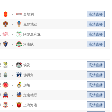
牙
-
奥地利
高清直播
牙
-
克罗地亚
高清直播
士
-
阿尔及利亚
高清直播
昆
-
河南队
高清直播
亚
-
埃及
高清直播
廷
-
佛得角
高清直播
亚
-
加纳
高清直播
鼎
-
定南赣联
高清直播
岸
-
上海海港
高清直播