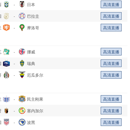
西
-
日本
高清直播
国
-
巴拉圭
高清直播
兰
-
摩洛哥
高清直播
瓦
-
挪威
高清直播
国
-
瑞典
高清直播
哥
-
厄瓜多尔
高清直播
兰
-
民主刚果
高清直播
时
-
塞内加尔
高清直播
国
-
波黑
高清直播