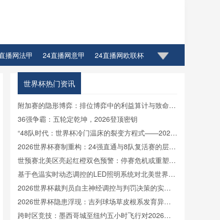
4直播网法甲
24直播网意甲
24直播网欧联杯
世界杯热门资讯
附加赛的隐形博弈：排位博弈中的利益算计与致命陷
阱
36强争霸：五轮定乾坤，2026登顶密钥
“48队时代：世界杯冷门温床的裂变方程式——2026
小组赛爆种机制与秩序重塑”
2026世界杯赛制重构：24强直通与8队复活赛的层级
博弈与淘汰路径推演
世预赛北美区亮起红橙双色预警：停赛危机或重塑世
界杯阵容版图
基于色温实时动态调控的LED照明系统对北美世界杯
电视转播色彩还原度的影响机理分析
2026世界杯裁判员自主神经调控与判罚决策的实时
耦合机制研究
2026世界杯隐患浮现：吉列球场草皮根系发育异
常，球员控球稳定性面临崩溃风险
跨时区竞技：墨西哥城至纽约五小时飞行对2026世