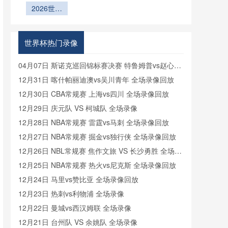
2026世界
杯后退役：
<br /> <br
/> **40岁C
杯扩军后：
最后一舞的
罗再战世界
小组赛前两
终点与起点
杯：2026
轮积4分球
世界杯热门录像
美加墨或成
队的出线概
传奇终章**
率与稳定性
04月07日 斯诺克巡回锦标赛决赛 特鲁姆普vs赵心童
分析
全场录像回放
12月31日 喀什帕丽迪澳vs吴川青年 全场录像回放
12月30日 CBA常规赛 上海vs四川 全场录像回放
12月29日 庆元队 VS 柯城队 全场录像
12月28日 NBA常规赛 雷霆vs马刺 全场录像回放
12月27日 NBA常规赛 掘金vs独行侠 全场录像回放
12月26日 NBL常规赛 焦作文旅 VS 长沙勇胜 全场录
像
12月25日 NBA常规赛 热火vs尼克斯 全场录像回放
12月24日 马里vs赞比亚 全场录像回放
12月23日 热刺vs利物浦 全场录像
12月22日 曼城vs西汉姆联 全场录像
12月21日 台州队 VS 余姚队 全场录像