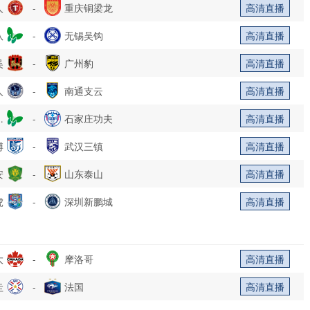
人
-
重庆铜梁龙
高清直播
队
-
无锡吴钩
高清直播
吴
-
广州豹
高清直播
人
-
南通支云
高清直播
乐
-
石家庄功夫
高清直播
博
部
-
武汉三镇
高清直播
安
-
山东泰山
高清直播
虎
-
深圳新鹏城
高清直播
大
-
摩洛哥
高清直播
圭
-
法国
高清直播