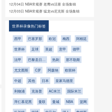
像回放
12月04日 NBA常规赛 老鹰vs活塞 全场集锦
12月03日 NBA常规赛 猛龙vs尼克斯 全场集锦
世界杯录像热门标签
西甲
巴塞罗那
欧冠
梅西
阿根廷
世界杯
足球
英超
意甲
德甲
法甲
巴黎圣日耳
热刺
那不勒斯
曼
尤文图斯
C罗
阿森纳
欧联杯
中超
其他
日本
皇家马德里
利物浦
克洛普
AC米兰
国际米兰
拜仁慕尼黑
曼联
曼城
NBA
篮网