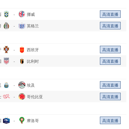
西
-
挪威
高清直播
哥
-
英格兰
高清直播
牙
-
西班牙
高清直播
国
-
比利时
高清直播
廷
-
埃及
高清直播
士
-
哥伦比亚
高清直播
国
-
摩洛哥
高清直播