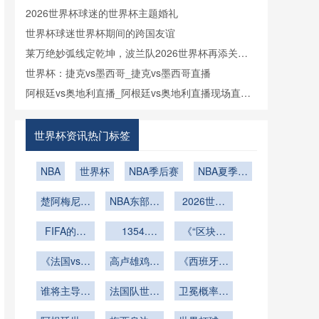
2026世界杯球迷的世界杯主题婚礼
世界杯球迷世界杯期间的跨国友谊
莱万绝妙弧线定乾坤，波兰队2026世界杯再添关键
进球
世界杯：捷克vs墨西哥_捷克vs墨西哥直播
阿根廷vs奥地利直播_阿根廷vs奥地利直播现场直播
免费观看_今日世界杯阿根廷vs奥地利直播在线观看
高清视频直播-24直播网
世界杯资讯热门标签
NBA
世界杯
NBA季后赛
NBA夏季联
赛
楚阿梅尼：
NBA东部季
2026世界
登贝莱自由
后赛
杯世界杯招
奔放；法国
FIFA的商
1354.
商策略分析
《“区块链
2026年世
若延续状态
业智慧
票务”防
界杯：门将
世界杯能出
《法国vs克
高卢雄鸡能
伪！黄牛党
《西班牙vs
在点球大战
罗地亚！
成绩
否雪耻？》
能否在北美
葡萄牙！伊
前的手套湿
谁将主导比
2018年世
法国队世界
世界杯彻底
比利亚半岛
卫冕概率几
度监测数据
界杯决赛复
赛？》
杯前景分析
消失？》
德比
何？