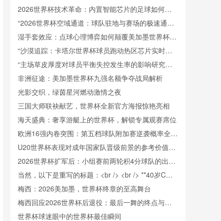
界杯球员生物钟与表现适应的调控策略
2026世界杯技术革命：内置智能芯片的足球如何精
准捕捉射门瞬时极速
“2026世界杯空域通道：球队驻地与赛场的极速通勤
架构”
湿手套效应：点球心理博弈如何颠覆美加墨世界杯门
将训练逻辑
“沙漠追踪：卡塔尔世界杯球员跑动热区芯片实时解
析”
“主场草皮厚度对球员平衡失控发生率的影响研究
——以新英格兰革命为例”
非洲征途：美加墨世界杯九强名额争夺战局解析
光影交织，绿茵星河燃动激情之夜
三国大师联袂献艺，世界杯全新官方海报惊艳亮相
海天盛典：奢享游艇上的世界杯，解锁专属观赛席位
欧洲16强内卷突围：第五档球队附加赛逆袭概率全解
析
U20世界杯表现对成年国家队晋级前景的参考价值：
美加墨世界杯展望
2026世界杯扩军后：小组赛前两轮积4分球队的出线
概率与稳定性分析
当然，以下是重写的标题：<br /> <br /> **40岁C罗
再战世界杯：2026美加墨或成传奇终章**
梅西：2026美加墨，世界杯终章的至高舞台
梅西回应2026世界杯后退役：最后一舞的终点与起
点
世界杯球迷眼中的世界杯最佳瞬间