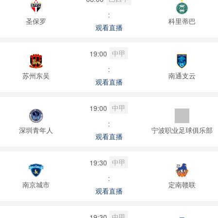
:
圣保罗
科里蒂巴
观看直播
中甲
19:00
:
苏州东吴
南通支云
观看直播
中甲
19:00
:
深圳青年人
宁波职业足球俱乐部
观看直播
中甲
19:30
:
南京城市
定南赣联
观看直播
中甲
19:30