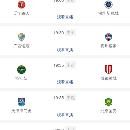
:
辽宁铁人
深圳新鹏城
观看直播
中甲
19:30
:
广西恒宸
梅州客家
观看直播
中超
19:35
:
浙江队
成都蓉城
观看直播
中超
19:35
:
天津津门虎
北京国安
观看直播
中超
20:00