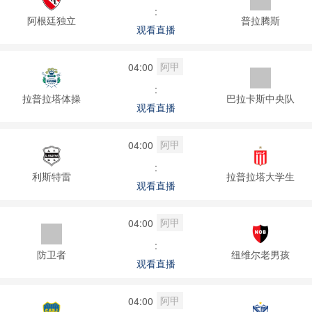
:
阿根廷独立
普拉腾斯
观看直播
阿甲
04:00
:
拉普拉塔体操
巴拉卡斯中央队
观看直播
阿甲
04:00
:
利斯特雷
拉普拉塔大学生
观看直播
阿甲
04:00
:
防卫者
纽维尔老男孩
观看直播
阿甲
04:00