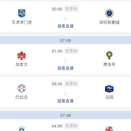
世界杯
20:00
:
天津津门虎
深圳新鹏城
观看直播
07-05
世界杯
01:00
:
加拿大
摩洛哥
观看直播
世界杯
05:00
:
巴拉圭
法国
观看直播
07-06
世界杯
04:00