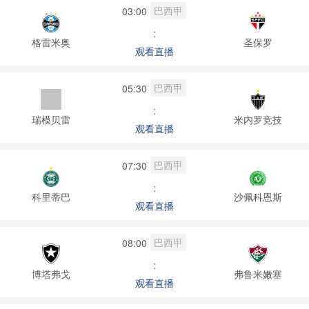
巴西甲
03:00
:
格雷米奥
圣保罗
观看直播
巴西甲
05:30
:
瑞模贝雷
米内罗竞技
观看直播
巴西甲
07:30
:
科里蒂巴
沙佩科恩斯
观看直播
巴西甲
08:00
:
博塔弗戈
弗鲁米嫩塞
观看直播