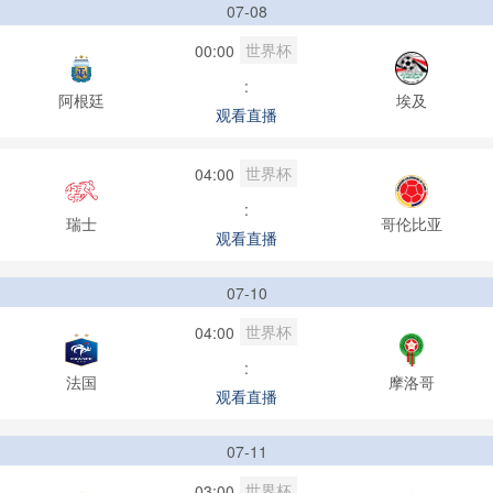
07-08
世界杯
00:00
:
阿根廷
埃及
观看直播
世界杯
04:00
:
瑞士
哥伦比亚
观看直播
07-10
世界杯
04:00
:
法国
摩洛哥
观看直播
07-11
世界杯
03:00