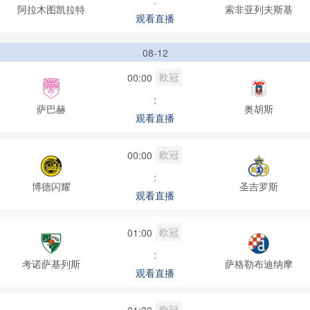
:
阿拉木图凯拉特
索非亚列夫斯基
观看直播
08-12
欧冠
00:00
:
萨巴赫
奥胡斯
观看直播
欧冠
00:00
:
博德闪耀
圣吉罗斯
观看直播
欧冠
01:00
:
考诺萨基列斯
萨格勒布迪纳摩
观看直播
欧冠
01:30