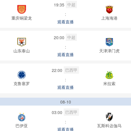
中超
19:35
:
重庆铜梁龙
上海海港
观看直播
中超
20:00
:
山东泰山
天津津门虎
观看直播
巴西甲
22:00
:
克鲁塞罗
米拉索
观看直播
08-10
巴西甲
03:00
:
巴伊亚
瓦斯科达伽马
观看直播