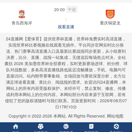
中超
20:00
:
青岛西海岸
重庆铜梁龙
观看直播
24直播网【爱体育】提供世界杯直播，世界杯免费实时高清直播，
实现世界杯比赛视频在线观看无插件。平台同步官网实时比分推
送、热门赛事高清直播入口及最新比赛战报同步更新，从小组赛到
决赛，比分、直播、战报一站集成，无缝追踪每场焦点对决。全站
囊括 2026 美加墨世界杯全部赛程，实时更新赛场进球、积分榜、球
队对战数据，多条高清直播线路低延迟流畅播放，手机、电脑均可
直接访问。站内附带赛事集锦、全场回放与赛前深度分析，全方位
满足球迷看直播、查比分、阅战报的需求。欢迎访问24直播网，本
网站上的所有内容受版权保护。未经许可，禁止复制、修改、传播
或利用本网站上的任何内容。本网站部分内容来源于互联网，若有
侵犯了您的版权请随时与我们联系。页面更新时间：2026年08月07
日17时10分
Copyright © 2022-
2026
本网站. All Rights Reserved.
网站地图